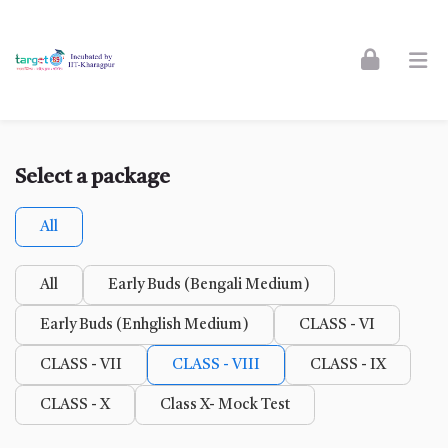
Skip to navigation
Skip to login form
Skip to footer
Skip to main content
Select a package
All
All
Early Buds (Bengali Medium)
Early Buds (Enhglish Medium)
CLASS - VI
CLASS - VII
CLASS - VIII
CLASS - IX
CLASS - X
Class X- Mock Test