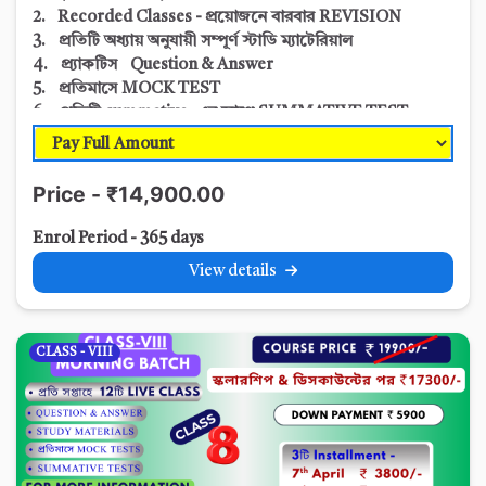
2. Recorded Classes - প্রয়োজনে বারবার REVISION
3. প্রতিটি অধ্যায় অনুযায়ী সম্পূর্ণ স্টাডি ম্যাটেরিয়াল
4. প্র্যাকটিস Question & Answer
5. প্রতিমাসে MOCK TEST
6. প্রতিটি summative -এর আগে SUMMATIVE TEST
7. Sample Question & Suggestions
8. প্রতি
SUMMATIVE এ
Progress Report এবং
অভিভাবকদের সাথে আলোচনা
Price - ₹14,900.00
Enrol Period - 365 days
View details
CLASS - VIII