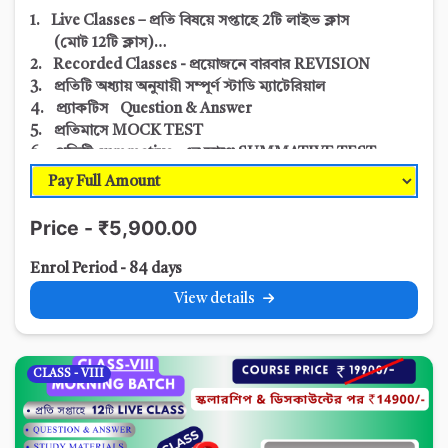
1. Live Classes – প্রতি বিষয়ে সপ্তাহে 2টি লাইভ ক্লাস
(মোট 12
টি ক্লাস)
2. Recorded Classes - প্রয়োজনে বারবার REVISION
3. প্রতিটি অধ্যায় অনুযায়ী সম্পূর্ণ স্টাডি ম্যাটেরিয়াল
4. প্র্যাকটিস Question & Answer
5. প্রতিমাসে MOCK TEST
6. প্রতিটি summative -এর আগে SUMMATIVE TEST
7. Sample Question & Suggestions
8. প্রতি
SUMMATIVE এ
Progress Report এবং
অভিভাবকদের সাথে আলোচনা
Price - ₹5,900.00
Enrol Period - 84 days
View details
CLASS - VIII