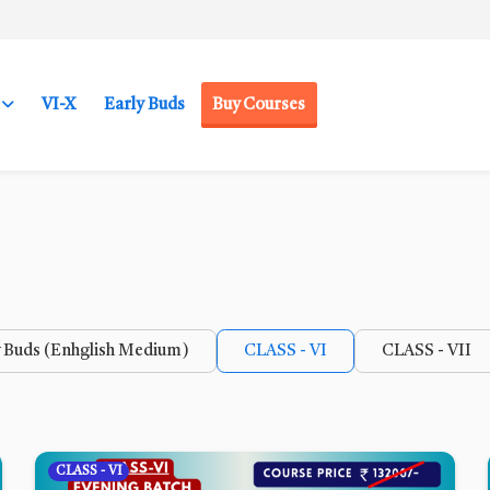
VI-X
Early Buds
Buy Courses
y Buds (Enhglish Medium)
CLASS - VI
CLASS - VII
CLASS - VI