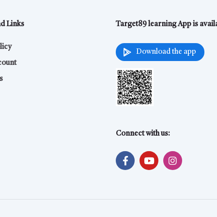
nd Links
Target89 learning App is avai
licy
Download the app
count
s
Connect with us: