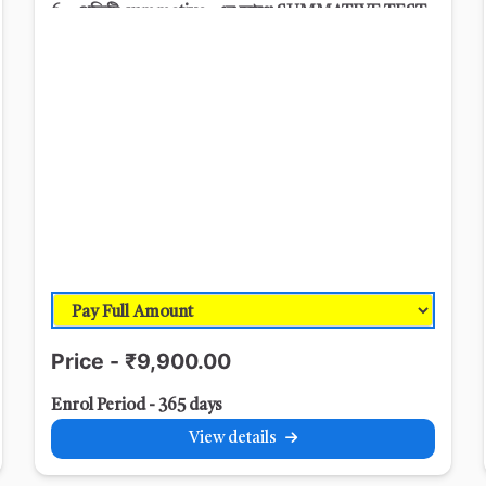
6. প্রতিটি summative -এর আগে SUMMATIVE TEST
7. Sample Question Sets & Suggestions
8. সময়ে সময়ে অভিভাবক–শিক্ষক আলোচনা
9. ছাত্র ছাত্রীদের- Academic Progress Report
Card
Price - ₹9,900.00
Enrol Period - 365 days
View details