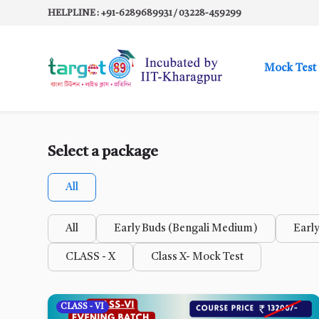
Skip to navigation
Skip to search form
Skip to login form
Skip to footer
Skip to main content
HELPLINE : +91-6289689931 / 03228-459299
Mock Test
Select a package
All
All
Early Buds (Bengali Medium)
Earl
CLASS - X
Class X- Mock Test
CLASS - VI