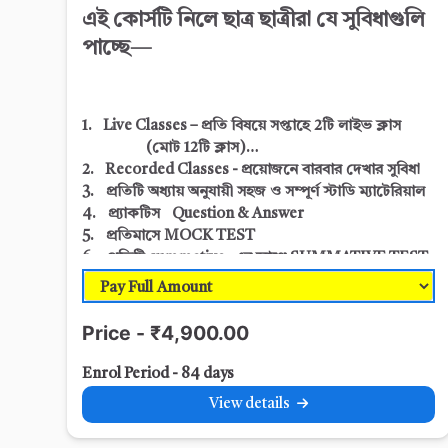
এই কোর্সটি নিলে ছাত্র ছাত্রীরা যে সুবিধাগুলি
পাচ্ছে—
1. Live Classes – প্রতি বিষয়ে সপ্তাহে 2টি লাইভ ক্লাস
(মোট 12
টি ক্লাস)
2. Recorded Classes - প্রয়োজনে বারবার দেখার সুবিধা
3. প্রতিটি অধ্যায় অনুযায়ী সহজ ও সম্পূর্ণ স্টাডি ম্যাটেরিয়াল
4. প্র্যাকটিস Question & Answer
5. প্রতিমাসে MOCK TEST
6. প্রতিটি summative -এর আগে SUMMATIVE TEST
7. Sample Question Sets & Suggestions
8. সময়ে সময়ে অভিভাবক–শিক্ষক আলোচনা
9. ছাত্র ছাত্রীদের- Academic Progress Report
Card
Price - ₹4,900.00
Enrol Period - 84 days
View details