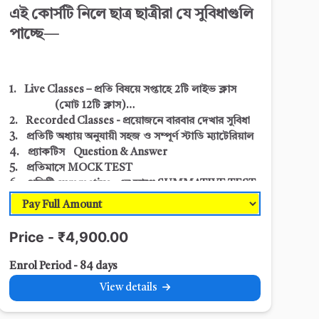
এই কোর্সটি নিলে ছাত্র ছাত্রীরা যে সুবিধাগুলি
পাচ্ছে—
1. Live Classes – প্রতি বিষয়ে সপ্তাহে 2টি লাইভ ক্লাস
(মোট 12
টি ক্লাস)
2. Recorded Classes - প্রয়োজনে বারবার দেখার সুবিধা
3. প্রতিটি অধ্যায় অনুযায়ী সহজ ও সম্পূর্ণ স্টাডি ম্যাটেরিয়াল
4. প্র্যাকটিস Question & Answer
5. প্রতিমাসে MOCK TEST
6. প্রতিটি summative -এর আগে SUMMATIVE TEST
7. Sample Question Sets & Suggestions
8. সময়ে সময়ে অভিভাবক–শিক্ষক আলোচনা
9. ছাত্র ছাত্রীদের- Academic Progress Report
Card
Price - ₹4,900.00
Enrol Period - 84 days
View details